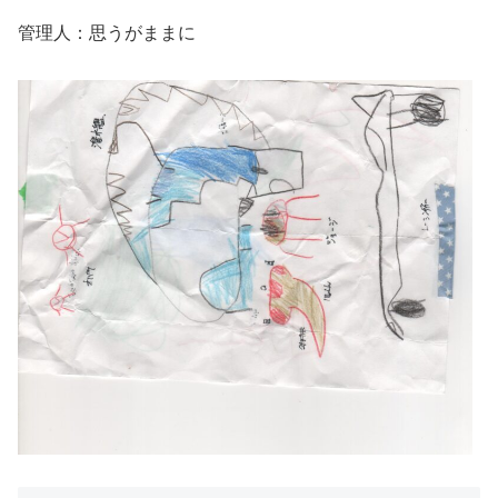
管理人：思うがままに