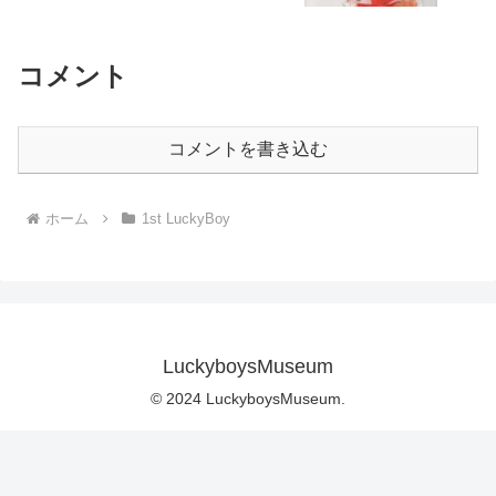
コメント
コメントを書き込む
ホーム
1st LuckyBoy
LuckyboysMuseum
© 2024 LuckyboysMuseum.