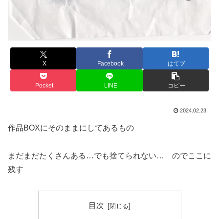
X
Facebook
はてブ
Pocket
LINE
コピー
2024.02.23
作品BOXにそのままにしてあるもの
まだまだたくさんある…でも捨てられない… のでここに
残す
目次