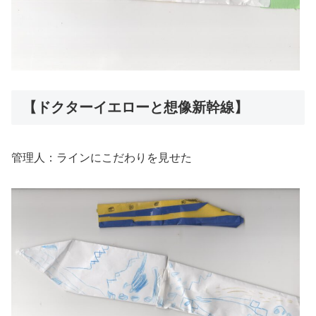
【ドクターイエローと想像新幹線】
管理人：ラインにこだわりを見せた