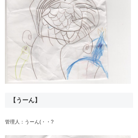
【うーん】
管理人：うーん(・・?