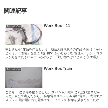
関連記事
Work Box 11
1st LuckyBoy
朝起きたら1作品を作るという 朝活大好き息子の作品 今回は「かい
じゅう」「恐竜」を主に 飛行機VSかいじゅう① 管理人：シン・ゴジ
ラが好きでたまにみているからか… 飛行機VSかいじゅう② 管理人：
あれ？マイキーとぜんいちが吊られている… お...
Work Box Train
1st LuckyBoy
こまち E5こまちを描きました。 スペシャル電車 これだけ立体だか
らね。自分で考えたから。 特急電車スペシャル 早い電車。 成田エク
スプレス 飛行場に行く電車です。 ソニック 特急を描きたかったから
描きました。 虹色電車 タイヤが汚れても、...