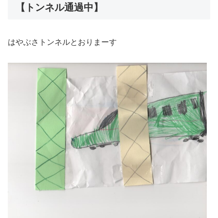
【トンネル通過中】
はやぶさトンネルとおりまーす