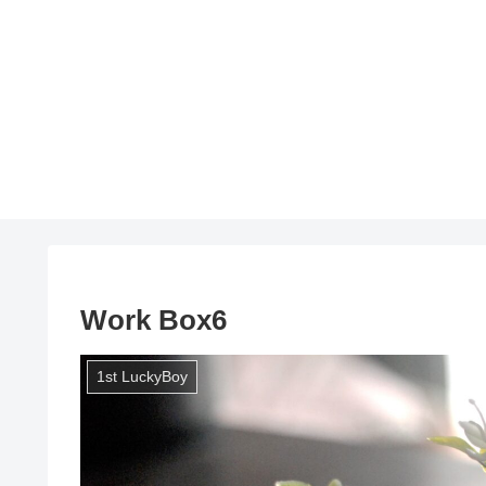
Work Box6
1st LuckyBoy