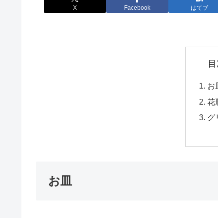
X
Facebook
はてブ
目
お
花瓶
グ
お皿